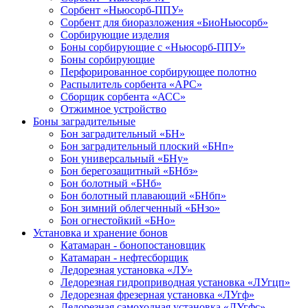
Сорбент «Ньюсорб-ППУ»
Сорбент для биоразложения «БиоНьюсорб»
Сорбирующие изделия
Боны сорбирующие с «Ньюсорб-ППУ»
Боны сорбирующие
Перфорированное сорбирующее полотно
Распылитель сорбента «АРС»
Сборщик сорбента «АСС»
Отжимное устройство
Боны заградительные
Бон заградительный «БН»
Бон заградительный плоский «БНп»
Бон универсальный «БНу»
Бон берегозащитный «БНбз»
Бон болотный «БНб»
Бон болотный плавающий «БНбп»
Бон зимний облегченный «БНзо»
Бон огнестойкий «БНо»
Установка и хранение бонов
Катамаран - бонопостановщик
Катамаран - нефтесборщик
Ледорезная установка «ЛУ»
Ледорезная гидроприводная установка «ЛУгцп»
Ледорезная фрезерная установка «ЛУгф»
Ледорезная самоходная установка «ЛУгфс»