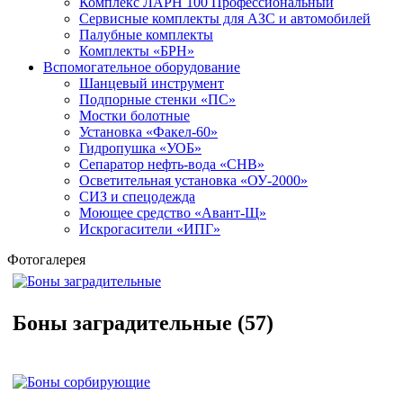
Комплекс ЛАРН 100 Профессиональный
Сервисные комплекты для АЗС и автомобилей
Палубные комплекты
Комплекты «БРН»
Вспомогательное оборудование
Шанцевый инструмент
Подпорные стенки «ПС»
Мостки болотные
Установка «Факел-60»
Гидропушка «УОБ»
Сепаратор нефть-вода «СНВ»
Осветительная установка «ОУ-2000»
СИЗ и спецодежда
Моющее средство «Авант-Щ»
Искрогасители «ИПГ»
Фотогалерея
Боны заградительные
(57)