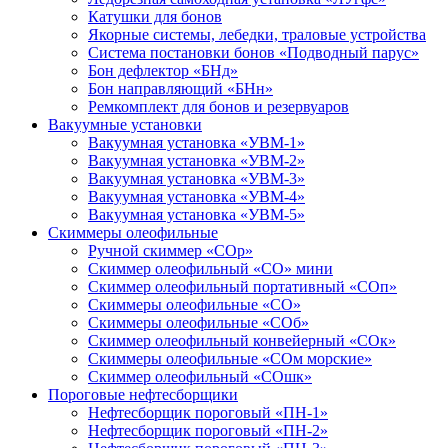
Катушки для бонов
Якорные системы, лебедки, траловые устройства
Система постановки бонов «Подводный парус»
Бон дефлектор «БНд»
Бон направляющий «БНн»
Ремкомплект для бонов и резервуаров
Вакуумные установки
Вакуумная установка «УВМ-1»
Вакуумная установка «УВМ-2»
Вакуумная установка «УВМ-3»
Вакуумная установка «УВМ-4»
Вакуумная установка «УВМ-5»
Скиммеры олеофильные
Ручной скиммер «СОр»
Скиммер олеофильный «СО» мини
Скиммер олеофильный портативный «СОп»
Скиммеры олеофильные «СО»
Скиммеры олеофильные «СОб»
Скиммер олеофильный конвейерный «СОк»
Скиммеры олеофильные «СОм морские»
Скиммер олеофильный «СОшк»
Пороговые нефтесборщики
Нефтесборщик пороговый «ПН-1»
Нефтесборщик пороговый «ПН-2»