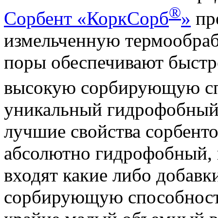
®
Сорбент «КоркСорб
»
пре
измельченную термообра
поры обеспечивают быстр
высокую сорбирующую сп
уникальный гидрофобный с
лучшие свойства сорбенто
абсолютно гидрофобный, н
входят какие либо добавк
сорбирующую способност