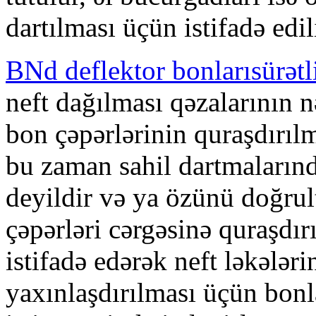
dartılması üçün istifadə edili
BNd deflektor bonlarısürətl
neft dağılması qəzalarının n
bon çəpərlərinin quraşdırıl
bu zaman sahil dartmaların
deyildir və ya özünü doğru
çəpərləri cərgəsinə quraşdırı
istifadə edərək neft ləkələr
yaxınlaşdırılması üçün bonla