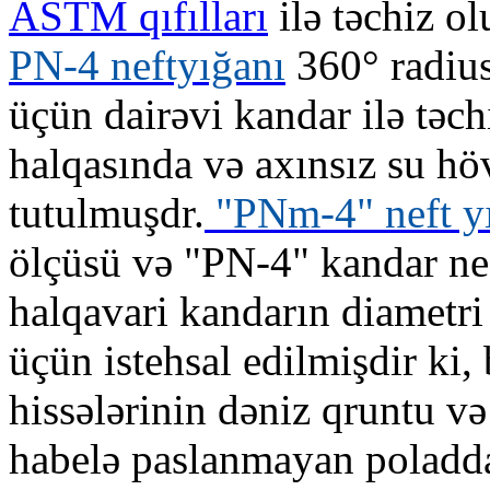
ASTM qıfılları
ilə təchiz ol
PN-4 neftyığanı
360° radius
üçün dairəvi kandar ilə təch
halqasında və axınsız su hö
tutulmuşdr.
"PNm-4" neft y
ölçüsü və "PN-4" kandar nef
halqavari kandarın diametri 
üçün istehsal edilmişdir ki,
hissələrinin dəniz qruntu və
habelə paslanmayan poladda