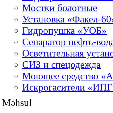
Мостки болотные
Установка «Факел-60
Гидропушка «УОБ»
Сепаратор нефть-во
Осветительная устан
СИЗ и спецодежда
Моющее средство «
Искрогасители «ИПГ
Məhsul