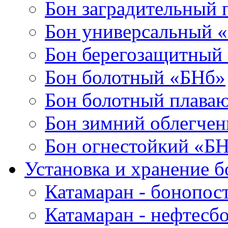
Бон заградительный
Бон универсальный 
Бон берегозащитный
Бон болотный «БНб»
Бон болотный плава
Бон зимний облегче
Бон огнестойкий «Б
Установка и хранение б
Катамаран - бонопос
Катамаран - нефтесб