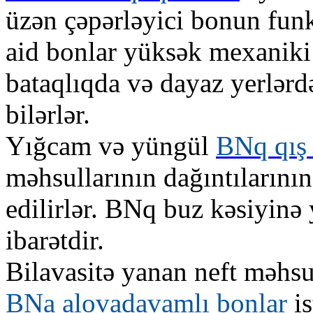
üzən çəpərləyici bonun funk
aid bonlar yüksək mexanik
bataqlıqda və dayaz yerlərdə
bilərlər.
Yığcam və yüngül
BNq qış
məhsullarının dağıntılarının
edilirlər. BNq buz kəsiyinə 
ibarətdir.
Bilavasitə yanan neft məhsul
BNa alovadavamlı bonlar
is