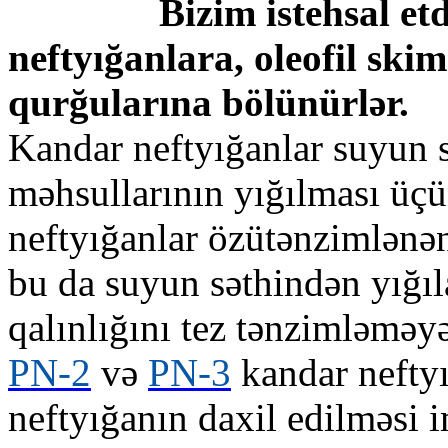
Bizim istehsal et
neftyığanlara, oleofil sk
qurğularına bölünürlər.
Kandar neftyığanlar suyun 
məhsullarının yığılması üçü
neftyığanlar özütənzimlənən 
bu da suyun səthindən yığıl
qalınlığını tez tənzimləməy
PN-2
və
PN-3
kandar neftyı
neftyığanın daxil edilməsi 