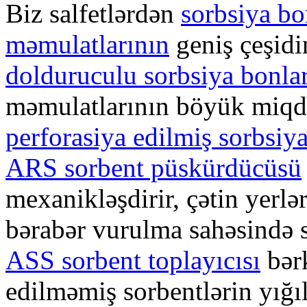
Biz salfetlərdən
s
orbsiya bo
məmulatlarının
geniş çeşidi
dolduruculu sorbsiya bonlar
məmulatlarının böyük miqda
perforasiya edilmiş sorbsiya
ARS sorbent püskürdücüsü
mexanikləşdirir, çətin yerl
bərabər vurulma sahəsində so
ASS sorbent toplayıcısı
bərk
edilməmiş sorbentlərin yığıl