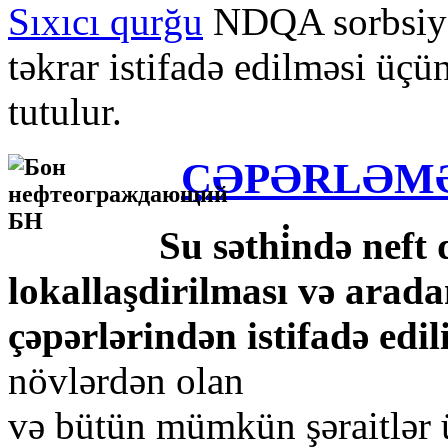
Sıxıcı qurğu
NDQA sorbsiya 
təkrar istifadə edilməsi üç
tutulur.
ÇƏPƏRLƏMƏ
Su səthi̇ndə neft
lokallaşdirilması və arad
çəpərlərindən istifadə edili
növlərdən olan
və bütün mümkün şəraitlər ü