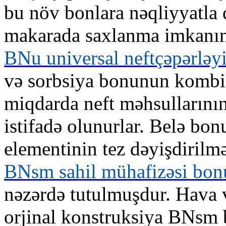
bu növ bonlara nəqliyyatla 
makarada saxlanma imkanını
BNu universal neftçəpərləyi
və sorbsiya bonunun kombin
miqdarda neft məhsullarının
istifadə olunurlar. Belə bon
elementinin tez dəyişdirilmə
BNsm sahil mühafizəsi bon
nəzərdə tutulmuşdur. Hava v
orjinal konstruksiya BNsm 