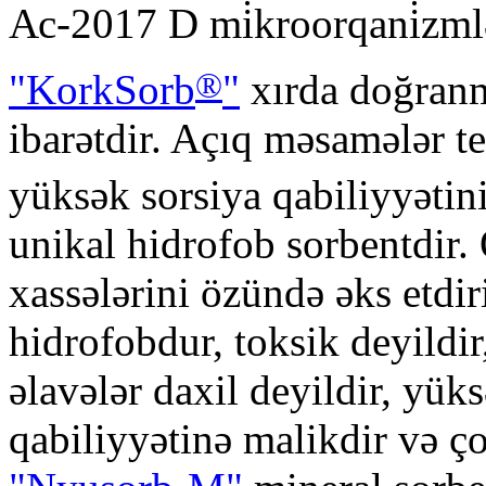
Ас-2017 D mi̇kroorqani̇zmlər
®
"KorkSorb
"
xırda doğranm
ibarətdir. Açıq məsamələr t
yüksək sorsiya qabiliyyətin
unikal hidrofob sorbentdir. 
xassələrini özündə əks etdir
hidrofobdur, toksik deyildir
əlavələr daxil deyildir, yük
qabiliyyətinə malikdir və ço