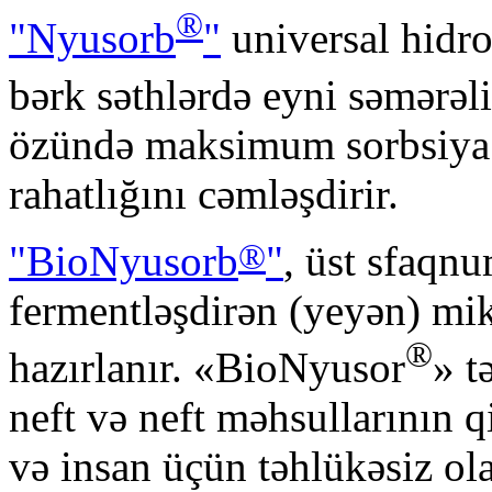
®
"Nyusorb
"
universal hidro
bərk səthlərdə eyni səmərəli
özündə maksimum sorbsiya 
rahatlığını cəmləşdirir.
®
"BioNyusorb
"
, üst sfaqnu
fermentləşdirən (yeyən) mi
®
hazırlanır. «BioNyusor
» t
neft və neft məhsullarının 
və insan üçün təhlükəsiz o