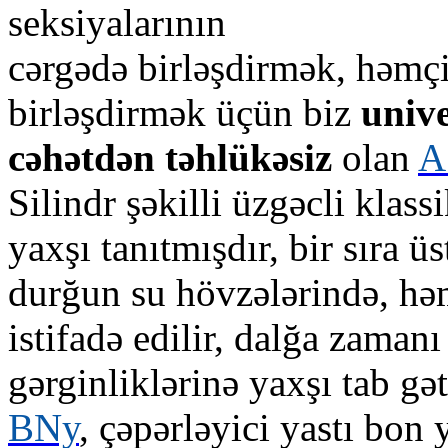
seksiyalarının
cərgədə birləşdirmək, həmçi
birləşdirmək üçün biz
univ
cəhətdən təhlükəsiz
olan
A
Silindr şəkilli üzgəcli klass
yaxşı tanıtmışdır, bir sıra 
durğun su hövzələrində, həm
istifadə edilir, dalğa zamanı
gərginliklərinə yaxşı tab gəti
BNy
, çəpərləyici yastı bon y