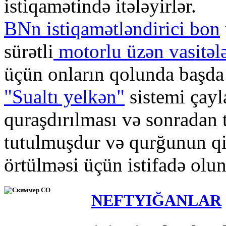
istiqamətində itələyirlər.
BNn istiqamətləndirici bon
sürətli
motorlu üzən vasitəl
üçün onların qolunda başda 
"Sualtı yelkən"
sistemi çay
quraşdırılması və sonradan 
tutulmuşdur və qurğunun qi
örtülməsi üçün istifadə olun
NEFTYIĞANLAR