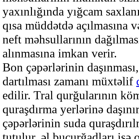
yaxınlığında yığcam saxlan
qısa müddətdə açılmasına və
neft məhsullarının dağılması
alınmasına imkan verir.
Bon çəpərlərinin daşınması,
dartılması zamanı müxtəlif
edilir. Tral qurğularının kö
quraşdırma yerlərinə daşınır
çəpərlərinin suda quraşdırı
tutulur, əl bucurğadları isə