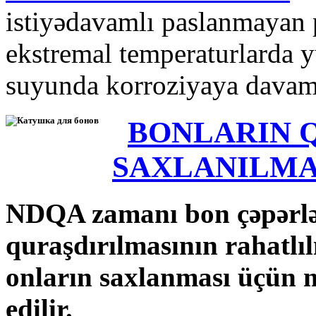
istiyədavamlı paslanmayan p
ekstremal temperaturlarda y
suyunda korroziyaya davamlı
BONLARIN 
SAXLANILMA
NDQA zamanı bon çəpərlə
quraşdırılmasının rahatlılı
onların saxlanması üçün mü
edilir.