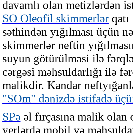
davamlı olan metizlərdən is
SO Oleofil skimmerlər
qatı 
səthindən yığılması üçün nə
skimmerlər neftin yığılması
suyun götürülməsi ilə fərql
cərgəsi məhsuldarlığı ilə f
malikdir. Kandar neftyığanl
"SOm" dənizdə istifadə üçü
SPə
əl fırçasına malik olan o
yerlərdə mobil və məhsuldar