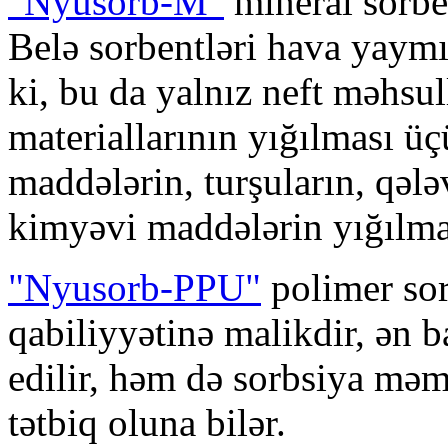
"Nyusorb-M"
mineral sorben
Belə sorbentləri hava yaymı
ki, bu da yalnız neft məhsu
materiallarının yığılması üç
maddələrin, turşuların, qələ
kimyəvi maddələrin yığılmas
"Nyusorb-PPU"
polimer sor
qabiliyyətinə malikdir, ən ba
edilir, həm də sorbsiya məm
tətbiq oluna bilər.