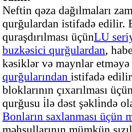
Neftin qəza dağılmaları zam
qurğulardan istifadə edilir.
quraşdırılması üçün
LU seri
buzkəsici qurğulardan
, hab
kəsiklər və maynlar etməy
qurğularından
istifadə edil
bloklarının çıxarılması üç
qurğusu i̇lə dəst şəkli̇ndə ola
Bonların saxlanması üçün 
məhsullarının mümkün sızılm