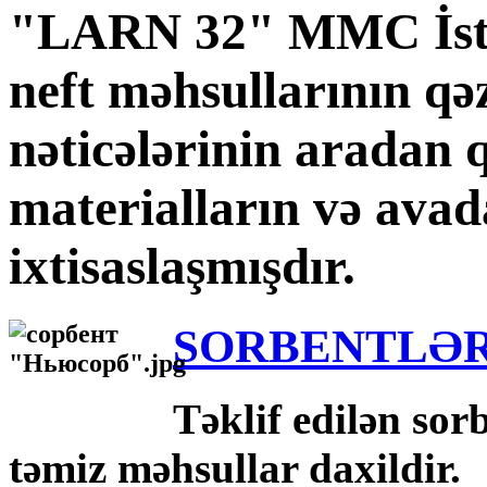
"LARN 32" MMC İsteh
neft məhsullarının qə
nəticələrinin aradan 
materialların və avad
ixtisaslaşmışdır.
SORBENTLƏ
Təklif edilən sor
təmiz məhsullar daxildir.