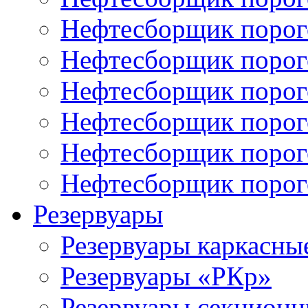
Нефтесборщик поро
Нефтесборщик поро
Нефтесборщик поро
Нефтесборщик порог
Нефтесборщик поро
Нефтесборщик поро
Резервуары
Резервуары каркасны
Резервуары «РКр»
Резервуары секцион