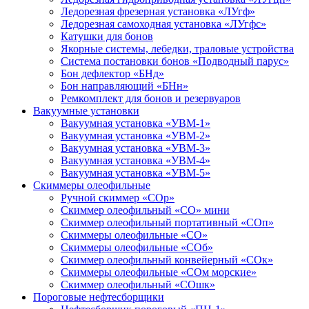
Ледорезная фрезерная установка «ЛУгф»
Ледорезная самоходная установка «ЛУгфс»
Катушки для бонов
Якорные системы, лебедки, траловые устройства
Система постановки бонов «Подводный парус»
Бон дефлектор «БНд»
Бон направляющий «БНн»
Ремкомплект для бонов и резервуаров
Вакуумные установки
Вакуумная установка «УВМ-1»
Вакуумная установка «УВМ-2»
Вакуумная установка «УВМ-3»
Вакуумная установка «УВМ-4»
Вакуумная установка «УВМ-5»
Скиммеры олеофильные
Ручной скиммер «СОр»
Скиммер олеофильный «СО» мини
Скиммер олеофильный портативный «СОп»
Скиммеры олеофильные «СО»
Скиммеры олеофильные «СОб»
Скиммер олеофильный конвейерный «СОк»
Скиммеры олеофильные «СОм морские»
Скиммер олеофильный «СОшк»
Пороговые нефтесборщики