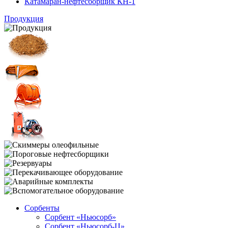
Катамаран-нефтесборщик КН-1
Продукция
Сорбенты
Сорбент «Ньюсорб»
Сорбент «Ньюсорб-Ц»