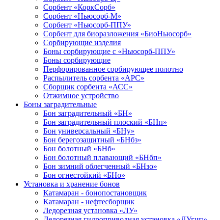
Сорбент «КоркСорб»
Сорбент «Ньюсорб-М»
Сорбент «Ньюсорб-ППУ»
Сорбент для биоразложения «БиоНьюсорб»
Сорбирующие изделия
Боны сорбирующие с «Ньюсорб-ППУ»
Боны сорбирующие
Перфорированное сорбирующее полотно
Распылитель сорбента «АРС»
Сборщик сорбента «АСС»
Отжимное устройство
Боны заградительные
Бон заградительный «БН»
Бон заградительный плоский «БНп»
Бон универсальный «БНу»
Бон берегозащитный «БНбз»
Бон болотный «БНб»
Бон болотный плавающий «БНбп»
Бон зимний облегченный «БНзо»
Бон огнестойкий «БНо»
Установка и хранение бонов
Катамаран - бонопостановщик
Катамаран - нефтесборщик
Ледорезная установка «ЛУ»
Ледорезная гидроприводная установка «ЛУгцп»